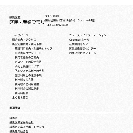
〒176-0001
練馬区練馬1丁目17番1号 Coconeri 4階
TEL : 03-3992-5335
トップページ
ニュース・インフォメーション
総合案内・アクセス
Coconeriホール
施設利用案内・利用予約
産業振興センター
施設利用案内・利用予約トップ
区民協働交流センター
申請書等ダウンロード
お問い合わせフォーム
利用者登録のご案内
パスワードの設定方法
予約と抽選について
予約システム利用の手引
施設利用上の注意事項
利用料支払方法
利用取消と利用制限
利用料金の減免制度
利用料金表
よくある質問
関連団体
練馬区
練馬区産業振興公社
練馬ビジネスサポートセンター
練馬産業連合会