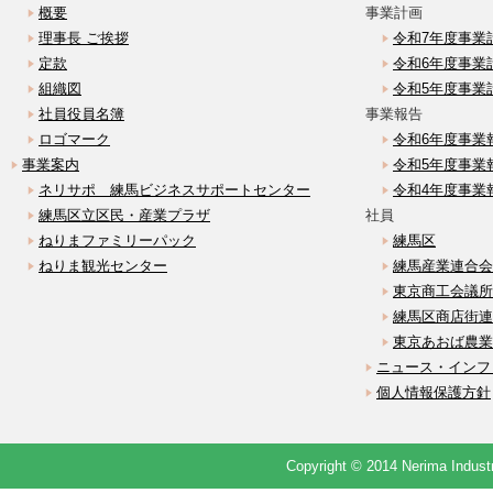
概要
事業計画
理事長 ご挨拶
令和7年度事業
定款
令和6年度事業
組織図
令和5年度事業
社員役員名簿
事業報告
ロゴマーク
令和6年度事業
事業案内
令和5年度事業
ネリサポ 練馬ビジネスサポートセンター
令和4年度事業
練馬区立区民・産業プラザ
社員
ねりまファミリーパック
練馬区
ねりま観光センター
練馬産業連合会
東京商工会議所
練馬区商店街連
東京あおば農業
ニュース・インフ
個人情報保護方針
Copyright © 2014 Nerima Industr