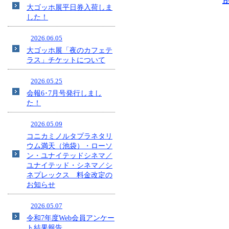
大ゴッホ展平日券入荷しま
した！
2026.06.05
大ゴッホ展「夜のカフェテ
ラス」チケットについて
2026.05.25
会報6･7月号発行しまし
た！
2026.05.09
コニカミノルタプラネタリ
ウム満天（池袋）・ローソ
ン・ユナイテッドシネマ／
ユナイテッド・シネマ／シ
ネプレックス 料金改定の
お知らせ
2026.05.07
令和7年度Web会員アンケー
ト結果報告