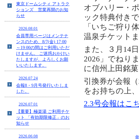
東京ドームシティ アトラク
オブハリー・
ションズ 営業再開のお知
ック特典付き
らせ
「いちご狩り
2026.08.01
温泉チケット
会員専用ページはメンテナ
ンスのため、8/7(金) 17:00
また、３月14
～19:00の間はご利用いただ
けません。 ご迷惑おかけい
2026」でね
たしますが、よろしくお願
いいたします。
に信州上田銘
2026.07.24
引換券が会報（
会報8・9月号発行いたしま
をお持ちの上
した。
2.3号会報はこ
2026.07.01
【重要】極楽湯 ご利用チケ
ット 「有効期限修正」のお
知らせ
2026.06.08