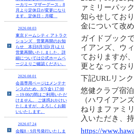
ーカリー マザーグース」8
ァミリーパッ
月より定休日が変更になり
知らせしてお
ます。定休日：月曜
金について改
2026.08.03
東京ドームシティ アトラク
ガイドブックで
ションズ 営業再開のお知
イアンズ、ウ
らせ 本日8月3日(月)より
営業再開いたしました。詳
ておりますが、
細については公式ホームペ
ージよりご確認ください。
更となってお
2026.08.01
下記URLリン
会員専用ページはメンテナ
悠健クラブ宿
ンスのため、8/7(金) 17:00
～19:00の間はご利用いただ
（ハワイアン
けません。 ご迷惑おかけい
たしますが、よろしくお願
ねりまファミ
いいたします。
入いただき、
2026.07.24
https://www.hawa
会報8・9月号発行いたしま