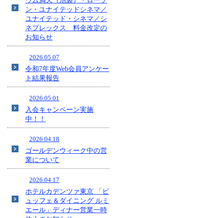
ウム満天（池袋）・ローソ
ン・ユナイテッドシネマ／
ユナイテッド・シネマ／シ
ネプレックス 料金改定の
お知らせ
2026.05.07
令和7年度Web会員アンケー
ト結果報告
2026.05.01
入会キャンペーン実施
中！！
2026.04.18
ゴールデンウィーク中の営
業について
2026.04.17
ホテルカデンツァ東京 「ビ
ュッフェ＆ダイニング ルミ
エール」ディナー営業一時