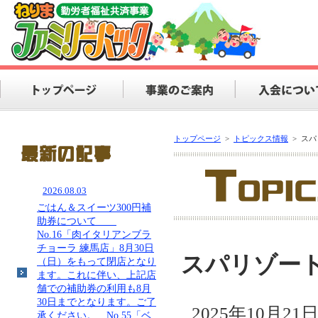
トップページ
>
トピックス情報
>
スパ
2026.08.03
ごはん＆スイーツ300円補
助券について
No.16「肉イタリアンブラ
チョーラ 練馬店」8月30日
スパリゾー
（日）をもって閉店となり
ます。これに伴い、上記店
舗での補助券の利用も8月
30日までとなります。ご了
2025年10月2
承ください。 No.55「ベ