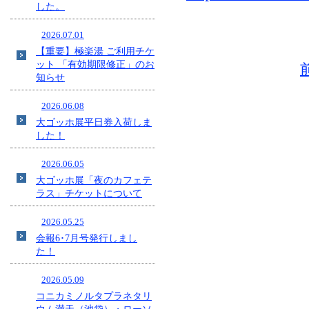
した。
2026.07.01
【重要】極楽湯 ご利用チケ
ット 「有効期限修正」のお
知らせ
2026.06.08
大ゴッホ展平日券入荷しま
した！
2026.06.05
大ゴッホ展「夜のカフェテ
ラス」チケットについて
2026.05.25
会報6･7月号発行しまし
た！
2026.05.09
コニカミノルタプラネタリ